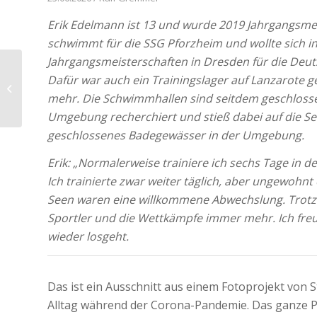
Erik Edelmann ist 13 und wurde 2019 Jahrgangsm
schwimmt für die SSG Pforzheim und wollte sich 
Jahrgangsmeisterschaften in Dresden für die Deuts
Hinweise zur Öffnung
Dafür war auch ein Trainingslager auf Lanzarote ge
der Bäder für Training
mehr. Die Schwimmhallen sind seitdem geschlossen.
bzw. Schwimmkurse
Umgebung recherchiert und stieß dabei auf die Se
geschlossenes Badegewässer in der Umgebung.
Erik: „Normalerweise trainiere ich sechs Tage in de
Ich trainierte zwar weiter täglich, aber ungewohnt
Seen waren eine willkommene Abwechslung. Trotzdem
Sportler und die Wettkämpfe immer mehr. Ich freu
wieder losgeht.
Das ist ein Ausschnitt aus einem Fotoprojekt von 
Alltag während der Corona-Pandemie. Das ganze P