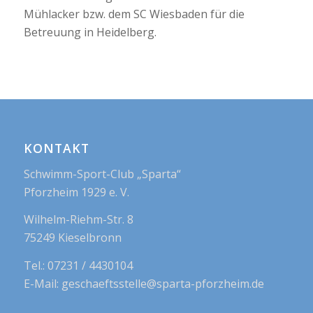
Mühlacker bzw. dem SC Wiesbaden für die
Betreuung in Heidelberg.
KONTAKT
Schwimm-Sport-Club „Sparta“
Pforzheim 1929 e. V.
Wilhelm-Riehm-Str. 8
75249 Kieselbronn
Tel.: 07231 / 4430104
E-Mail: geschaeftsstelle@sparta-pforzheim.de