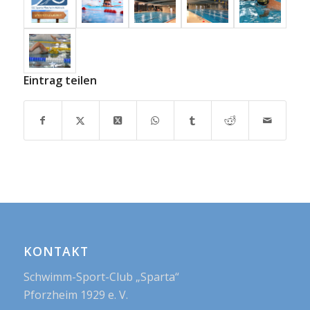
Eintrag teilen
KONTAKT
Schwimm-Sport-Club „Sparta“
Pforzheim 1929 e. V.