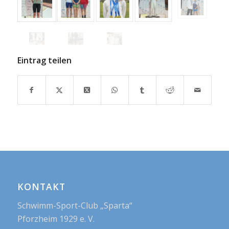
Eintrag teilen
KONTAKT
Schwimm-Sport-Club „Sparta“
Pforzheim 1929 e. V.