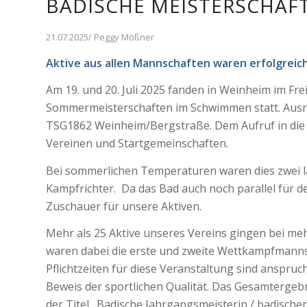
BADISCHE MEISTERSCHAF
21.07.2025/ Peggy Mößner
Aktive aus allen Mannschaften waren erfolgreic
Am 19. und 20. Juli 2025 fanden in Weinheim im Fr
Sommermeisterschaften im Schwimmen statt. Ausri
TSG1862 Weinheim/Bergstraße. Dem Aufruf in die ‚
Vereinen und Startgemeinschaften.
Bei sommerlichen Temperaturen waren dies zwei la
Kampfrichter. Da das Bad auch noch parallel für d
Zuschauer für unsere Aktiven.
Mehr als 25 Aktive unseres Vereins gingen bei mehr
waren dabei die erste und zweite Wettkampfmanns
Pflichtzeiten für diese Veranstaltung sind anspruchs
Beweis der sportlichen Qualität. Das Gesamtergebn
der Titel „Badische Jahrgangsmeisterin / badischer