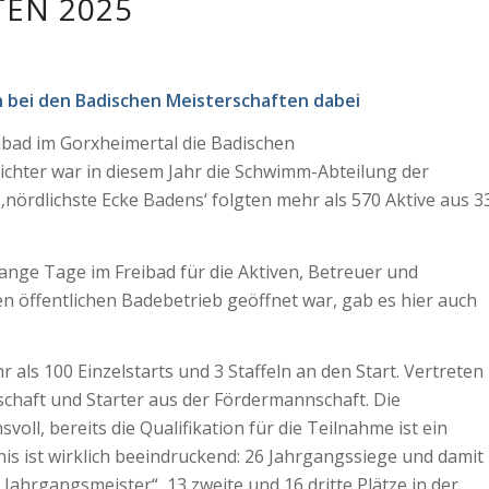
TEN 2025
h bei den Badischen Meisterschaften dabei
eibad im Gorxheimertal die Badischen
chter war in diesem Jahr die Schwimm-Abteilung der
nördlichste Ecke Badens‘ folgten mehr als 570 Aktive aus 3
nge Tage im Freibad für die Aktiven, Betreuer und
en öffentlichen Badebetrieb geöffnet war, gab es hier auch
 als 100 Einzelstarts und 3 Staffeln an den Start. Vertreten
chaft und Starter aus der Fördermannschaft. Die
voll, bereits die Qualifikation für die Teilnahme ist ein
is ist wirklich beeindruckend: 26 Jahrgangssiege und damit
 Jahrgangsmeister“, 13 zweite und 16 dritte Plätze in der