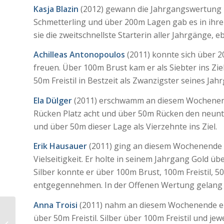
Kasja Blazin
(2012) gewann die Jahrgangswertung
Schmetterling und über 200m Lagen gab es in ihre
sie die zweitschnellste Starterin aller Jahrgänge, 
Achilleas Antonopoulos
(2011) konnte sich über 2
freuen. Über 100m Brust kam er als Siebter ins Zie
50m Freistil in Bestzeit als Zwanzigster seines Jah
Ela
Dülger
(2011) erschwamm an diesem Wochenende
Rücken Platz acht und über 50m Rücken den neunte
und über 50m dieser Lage als Vierzehnte ins Ziel.
Erik Hausauer
(2011) ging an diesem Wochenende a
Vielseitigkeit. Er holte in seinem Jahrgang Gold üb
Silber konnte er über 100m Brust, 100m Freistil, 5
entgegennehmen. In der Offenen Wertung gelang i
Anna Troisi
(2011) nahm an diesem Wochenende ein
über 50m Freistil. Silber über 100m Freistil und je
32. Int. Bühler