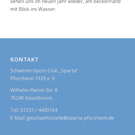
sehen uns im neuen Jahr wieder, am Beckenrand
mit Blick ins Wasser.
KONTAKT
Schwimm-Sport-Club „Sparta“
Pforzheim 1929 e. V.
Wilhelm-Riehm-Str. 8
75249 Kieselbronn
Tel.: 07231 / 4430104
E-Mail: geschaeftsstelle@sparta-pforzheim.de