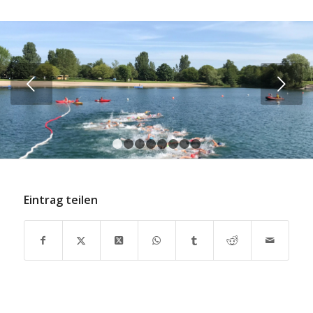
Weiter
1
2
3
4
5
6
7
8
Eintrag teilen