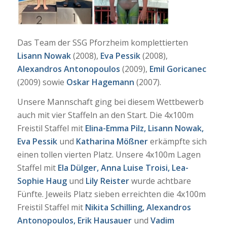
Das Team der SSG Pforzheim komplettierten
Lisann Nowak
(2008),
Eva Pessik
(2008),
Alexandros Antonopoulos
(2009),
Emil Goricanec
(2009) sowie
Oskar Hagemann
(2007).
Unsere Mannschaft ging bei diesem Wettbewerb
auch mit vier Staffeln an den Start. Die 4x100m
Freistil Staffel mit
Elina-Emma Pilz, Lisann Nowak,
Eva Pessik
und
Katharina Mößner
erkämpfte sich
einen tollen vierten Platz. Unsere 4x100m Lagen
Staffel mit
Ela Dülger, Anna Luise Troisi, Lea-
Sophie Haug
und
Lily Reister
wurde achtbare
Fünfte. Jeweils Platz sieben erreichten die 4x100m
Freistil Staffel mit
Nikita Schilling, Alexandros
Antonopoulos, Erik Hausauer
und
Vadim